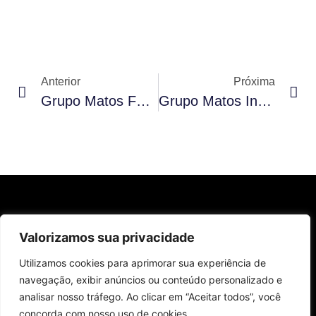
Anterior
Próxima
Grupo Matos Fortalece Compromisso Social Com Visita Ao Projeto Reação Em Cuiabá-MT
Grupo Matos Inaugura Nova Loja Sustentável Do Boticário Em Cuiabá
Valorizamos sua privacidade
acompanhe nossas redes sociais
Utilizamos cookies para aprimorar sua experiência de
navegação, exibir anúncios ou conteúdo personalizado e
(65) 3627-2656
analisar nosso tráfego. Ao clicar em “Aceitar todos”, você
Rua Campo Grande, N° 499
concorda com nosso uso de cookies.