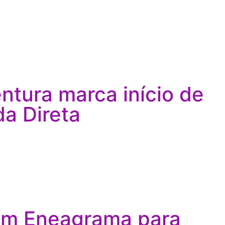
tura marca início de
a Direta
em Eneagrama para