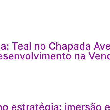
: Teal no Chapada Aven
esenvolvimento na Vend
 estratégia: imersão 