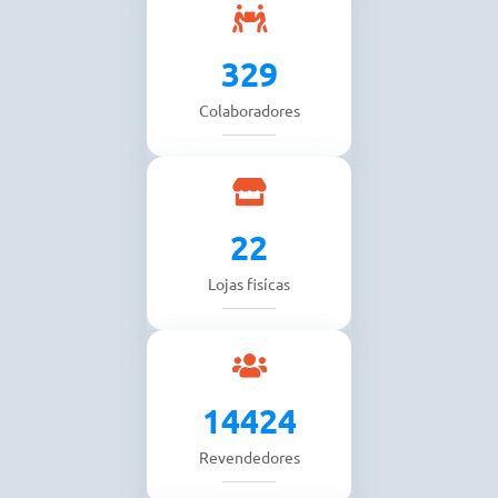
330
Colaboradores
23
Lojas fisícas
14434
Revendedores