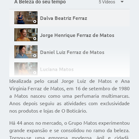
A Beleza do seu tempo
5 Vídeos
Dalva Beatriz Ferraz
Jorge Henrique Ferraz de Matos
Daniel Luiz Ferraz de Matos
Luciana Matos
Idealizada pelo casal Jorge Luiz de Matos e Ana
A Beleza do seu tempo
Virginia Ferraz de Matos, em 16 de setembro de 1980
a Matos nasceu como uma perfumaria multimarcas.
Anos depois seguiu as atividades com exclusividade
nos produtos e lojas de O Boticário.
Há 44 anos no mercado, o Grupo Matos experimentou
grande expansão e se consolidou no ramo da beleza.
Tornou-se uma empresa moderna, ágil e cidadã,