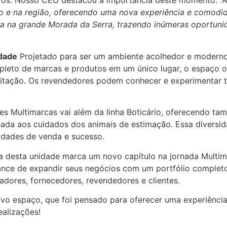
iros. Nosso CEO destacou a importância deste momento:
“
o e na região, oferecendo uma nova experiência e comodi
rca na grande Morada da Serra, trazendo inúmeras oportu
idade
Projetado para ser um ambiente acolhedor e modern
pleto de marcas e produtos em um único lugar, o espaço of
itação. Os revendedores podem conhecer e experimentar t
s Multimarcas vai além da linha Boticário, oferecendo ta
tinada aos cuidados dos animais de estimação. Essa divers
nidades de venda e sucesso.
a desta unidade marca um novo capítulo na jornada Multim
nce de expandir seus negócios com um portfólio completo e
adores, fornecedores, revendedores e clientes.
o espaço, que foi pensado para oferecer uma experiência
ealizações!