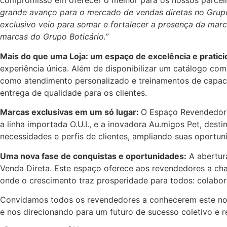
compromisso em oferecer o melhor para os nossos parce
grande avanço para o mercado de vendas diretas no Grup
exclusivo veio para somar e fortalecer a presença da ma
marcas do Grupo Boticário.”
Mais do que uma Loja: um espaço de excelência e pratic
experiência única. Além de disponibilizar um catálogo com
como atendimento personalizado e treinamentos de capac
entrega de qualidade para os clientes.
Marcas exclusivas em um só lugar:
O Espaço Revendedore
a linha importada O.U.I., e a inovadora Au.migos Pet, des
necessidades e perfis de clientes, ampliando suas oportu
Uma nova fase de conquistas e oportunidades:
A abertur
Venda Direta. Este espaço oferece aos revendedores a cha
onde o crescimento traz prosperidade para todos: colabor
Convidamos todos os revendedores a conhecerem este nov
e nos direcionando para um futuro de sucesso coletivo e r