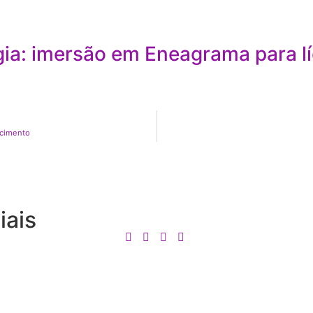
a: imersão em Eneagrama para líd
scimento
iais