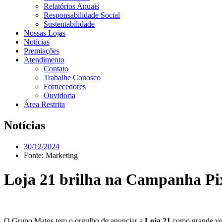
Relatórios Anuais
Responsabilidade Social
Sustentabilidade
Nossas Lojas
Notícias
Premiações
Atendimento
Contato
Trabalhe Conosco
Fornecedores
Ouvidoria
Área Restrita
Notícias
30/12/2024
Fonte:
Marketing
Loja 21 brilha na Campanha Pi
O Grupo Matos tem o orgulho de anunciar a
Loja 21
como grande ve