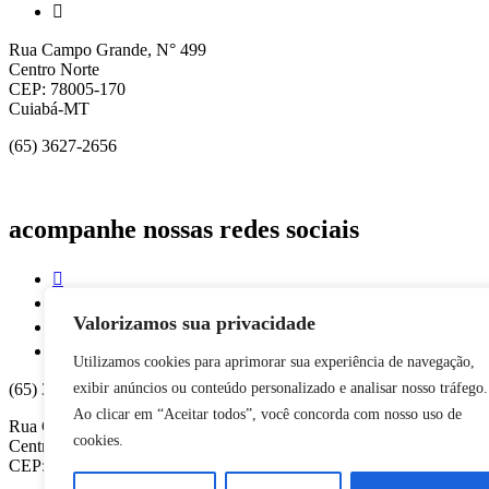
Rua Campo Grande, N° 499
Centro Norte
CEP: 78005-170
Cuiabá-MT
(65) 3627-2656
acompanhe nossas redes sociais
Valorizamos sua privacidade
Utilizamos cookies para aprimorar sua experiência de navegação,
(65) 3627-2656
exibir anúncios ou conteúdo personalizado e analisar nosso tráfego.
Ao clicar em “Aceitar todos”, você concorda com nosso uso de
Rua Campo Grande, N° 499
cookies.
Centro Norte - Cuiabá-MT
CEP: 78005-170