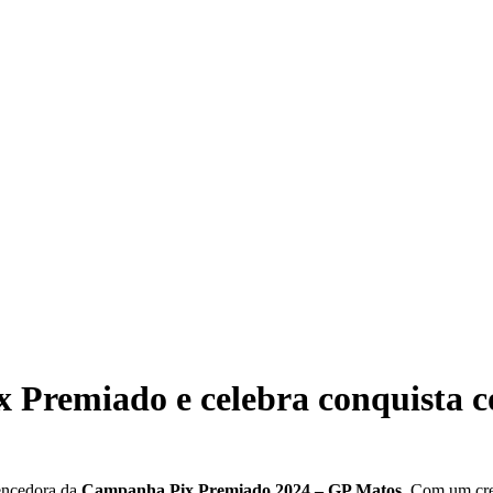
x Premiado e celebra conquista
ncedora da
Campanha Pix Premiado 2024 – GP Matos
. Com um cr