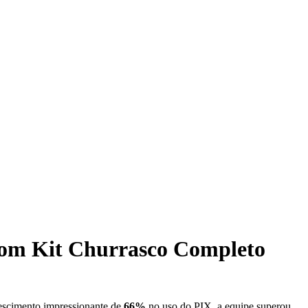
 com Kit Churrasco Completo
escimento impressionante de
66%
no uso do PIX, a equipe superou