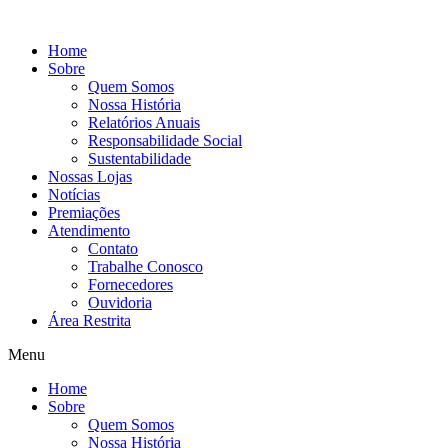
Ir
para
Home
o
Sobre
conteúdo
Quem Somos
Nossa História
Relatórios Anuais
Responsabilidade Social
Sustentabilidade
Nossas Lojas
Notícias
Premiações
Atendimento
Contato
Trabalhe Conosco
Fornecedores
Ouvidoria
Área Restrita
Menu
Home
Sobre
Quem Somos
Nossa História