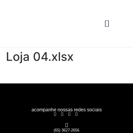
Nossas Lojas
Área Restrita
Loja 04.xlsx
acompanhe nossas redes sociais
(65) 3627-2656