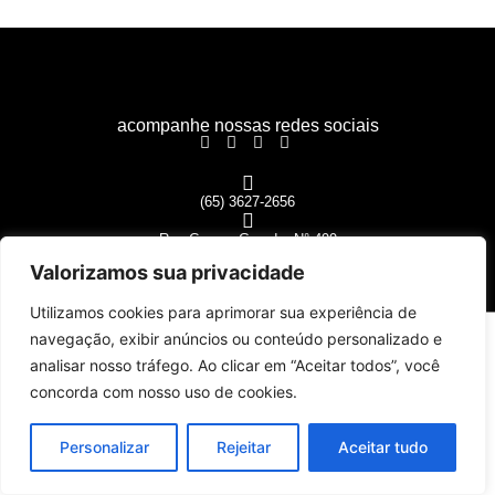
acompanhe nossas redes sociais
(65) 3627-2656
Rua Campo Grande, N° 499
Centro Norte - Cuiabá-MT
Valorizamos sua privacidade
CEP: 78005-170
Utilizamos cookies para aprimorar sua experiência de
©2026 Grupo Matos. Todos os direitos reservados
WEB80
navegação, exibir anúncios ou conteúdo personalizado e
analisar nosso tráfego. Ao clicar em “Aceitar todos”, você
concorda com nosso uso de cookies.
Personalizar
Rejeitar
Aceitar tudo