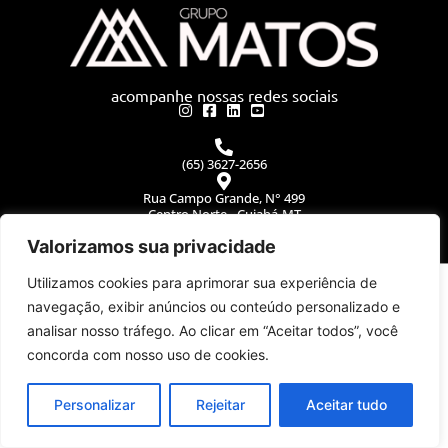
acompanhe nossas redes sociais
(65) 3627-2656
Rua Campo Grande, N° 499
Centro Norte - Cuiabá-MT
CEP: 78005-170
Valorizamos sua privacidade
©2026 Grupo Matos. Todos os direitos reservados
WEB80
Utilizamos cookies para aprimorar sua experiência de
navegação, exibir anúncios ou conteúdo personalizado e
analisar nosso tráfego. Ao clicar em “Aceitar todos”, você
concorda com nosso uso de cookies.
Personalizar
Rejeitar
Aceitar tudo