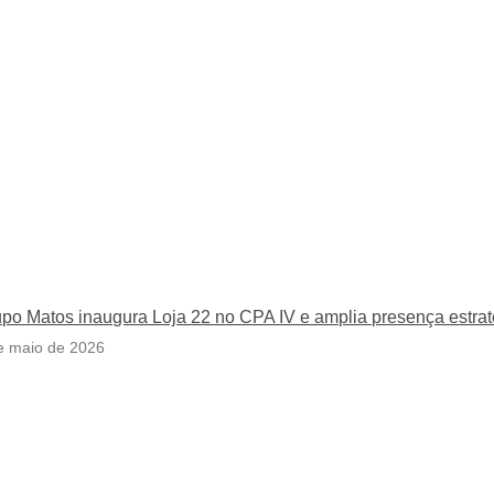
po Matos inaugura Loja 22 no CPA IV e amplia presença estrat
e maio de 2026