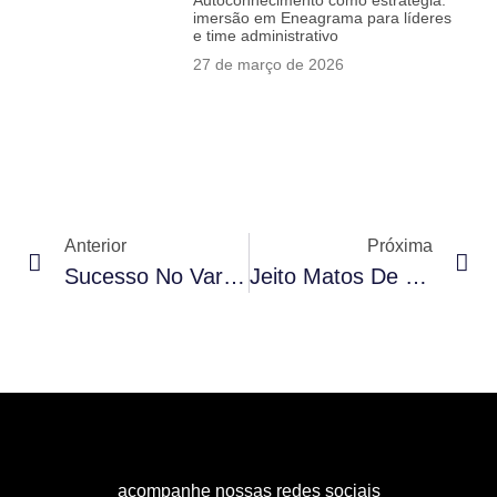
Autoconhecimento como estratégia:
imersão em Eneagrama para líderes
e time administrativo
27 de março de 2026
Anterior
Próxima
Sucesso No Varejo É Entender De Pessoas: Encontro Com Edmour Saiani Marca Edição Especial Do UniMatos Em Cuiabá
Jeito Matos De Ser 2025: Um Encontro Para Fortalecer Propósitos E Transformar Realidades
acompanhe nossas redes sociais