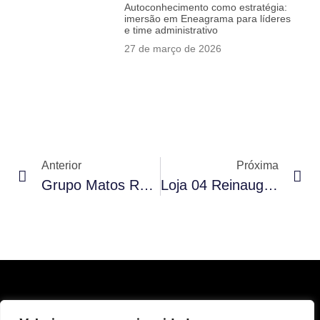
Autoconhecimento como estratégia:
imersão em Eneagrama para líderes
e time administrativo
27 de março de 2026
Anterior
Próxima
Grupo Matos Recebe Franqueados Do Paraná Para Troca De Experiências Sobre Alta Performance E Cultura Organizacional
Loja 04 Reinaugurada: Tradição E Encanto Em Um Novo Capítulo No Centro De Cuiabá