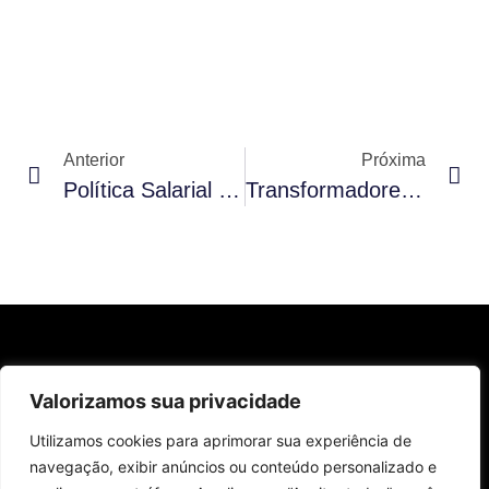
Anterior
Próxima
Política Salarial Do Grupo Matos: Clareza, Valorização E Crescimento Com Propósito
Transformadores Da Beleza 2025: Um Café Da Manhã De Reconhecimento, Histórias E Inspiração
Valorizamos sua privacidade
acompanhe nossas redes sociais
Utilizamos cookies para aprimorar sua experiência de
navegação, exibir anúncios ou conteúdo personalizado e
(65) 3627-2656